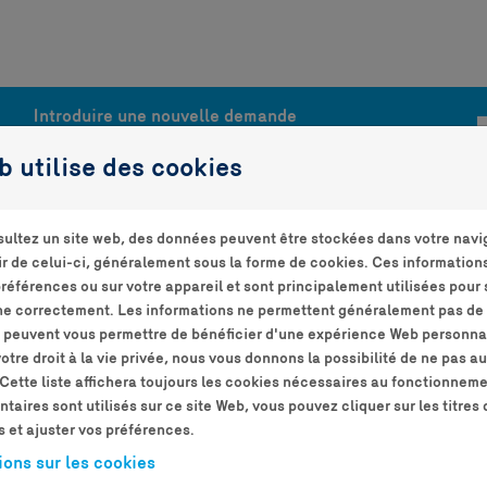
Introduire une nouvelle demande
b utilise des cookies
ultez un site web, des données peuvent être stockées dans votre navi
ir de celui-ci, généralement sous la forme de cookies. Ces information
dentification
préférences ou sur votre appareil et sont principalement utilisées pour 
ne correctement. Les informations ne permettent généralement pas de v
 peuvent vous permettre de bénéficier d'une expérience Web personna
tre droit à la vie privée, nous vous donnons la possibilité de ne pas au
Se connecter
C
Cette liste affichera toujours les cookies nécessaires au fonctionnemen
aires sont utilisés sur ce site Web, vous pouvez cliquer sur les titres
s et ajuster vos préférences.
Si vous avez déjà un compte utilisateur Energir,
Cr
entrez votre adresse email et votre mot de passe
d
ions sur les cookies
ci-dessous.