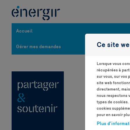
Passer au contenu
Accueil
Ce site we
Gérer mes demandes
-
Lorsque vous cons
récupérées à part
I
sur vous, sur vos 
site web fonction
directement, mais
nous respectons vo
types de cookies. 
cookies supplément
pour en savoir plu
Plus d'informat